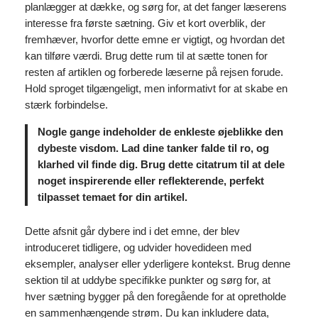
planlægger at dække, og sørg for, at det fanger læserens
interesse fra første sætning. Giv et kort overblik, der
fremhæver, hvorfor dette emne er vigtigt, og hvordan det
kan tilføre værdi. Brug dette rum til at sætte tonen for
resten af artiklen og forberede læserne på rejsen forude.
Hold sproget tilgængeligt, men informativt for at skabe en
stærk forbindelse.
Nogle gange indeholder de enkleste øjeblikke den
dybeste visdom. Lad dine tanker falde til ro, og
klarhed vil finde dig. Brug dette citatrum til at dele
noget inspirerende eller reflekterende, perfekt
tilpasset temaet for din artikel.
Dette afsnit går dybere ind i det emne, der blev
introduceret tidligere, og udvider hovedideen med
eksempler, analyser eller yderligere kontekst. Brug denne
sektion til at uddybe specifikke punkter og sørg for, at
hver sætning bygger på den foregående for at opretholde
en sammenhængende strøm. Du kan inkludere data,