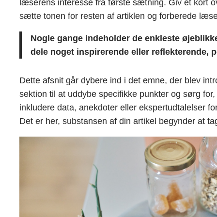
læserens interesse fra første sætning. Giv et kort o
sætte tonen for resten af artiklen og forberede læs
Nogle gange indeholder de enkleste øjeblikke d
dele noget inspirerende eller reflekterende, pe
Dette afsnit går dybere ind i det emne, der blev in
sektion til at uddybe specifikke punkter og sørg 
inkludere data, anekdoter eller ekspertudtalelser f
Det er her, substansen af din artikel begynder at ta