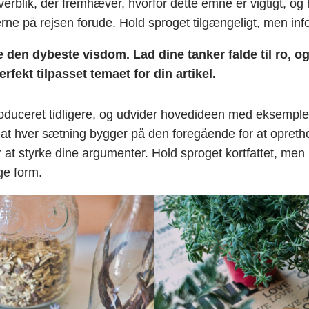
verblik, der fremhæver, hvorfor dette emne er vigtigt, og h
erne på rejsen forude. Hold sproget tilgængeligt, men info
en dybeste visdom. Lad dine tanker falde til ro, og k
rfekt tilpasset temaet for din artikel.
troduceret tidligere, og udvider hovedideen med eksemple
for, at hver sætning bygger på den foregående for at o
or at styrke dine argumenter. Hold sproget kortfattet, me
ge form.