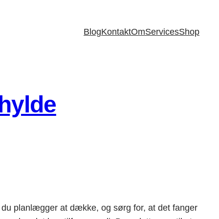
Blog
Kontakt
Om
Services
Shop
 hylde
, du planlægger at dække, og sørg for, at det fanger